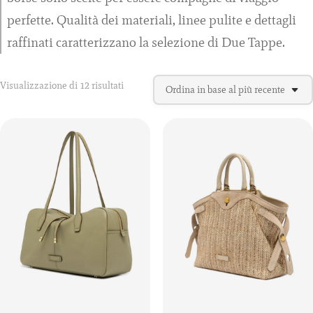
perfette. Qualità dei materiali, linee pulite e dettagli
raffinati caratterizzano la selezione di Due Tappe.
Ordina
Visualizzazione di 12 risultati
in
base
al
più
recente